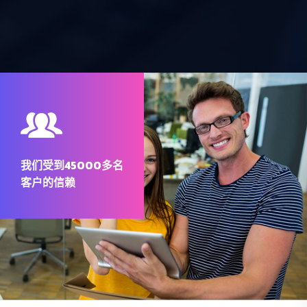
我们受到45000多名
客户的信赖