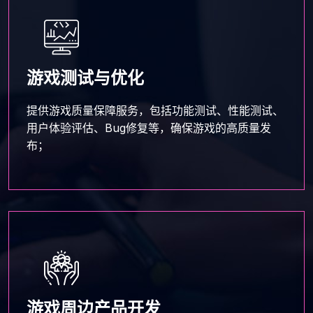
游戏测试与优化
提供游戏质量保障服务，包括功能测试、性能测试、
用户体验评估、Bug修复等，确保游戏的高质量发
布；
游戏周边产品开发