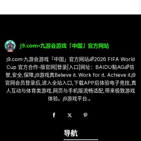
j9.com·九游会游戏「中国」官方网站🌈2026 FIFA World
Cup 官方合作-版官网|登录|入口|网址：BAIDU點AG🌈信
誉,安全,保障,j9游戏真Believe it. Work for it. Achieve it.j9
官网会员登录后,进入全站入口,下载APP后体验电子竞技,真
人互动与体育类游戏,网页与手机版流畅适配,带来极致游戏
体验。j9游戏平台.。
导航