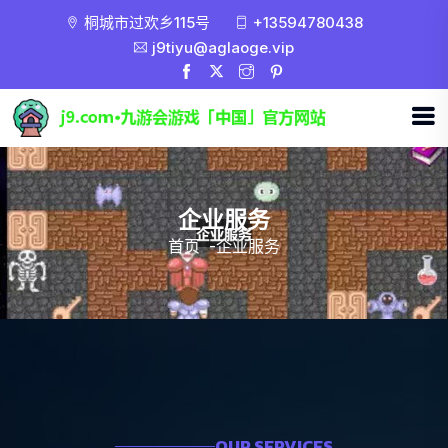
桐城市过欢乡115号
+13594780438
j9tiyu@aglaoge.vip
企业服务
首页
-
企业服务
OUR SERVICES