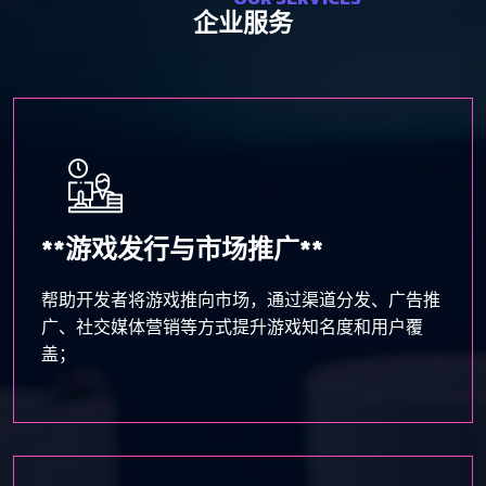
企业服务
**游戏发行与市场推广**
帮助开发者将游戏推向市场，通过渠道分发、广告推
广、社交媒体营销等方式提升游戏知名度和用户覆
盖；